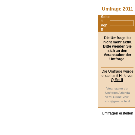
Umfrage 2011
Seite
1
von
8
Die Umfrage ist
nicht mehr aktiv.
Bitte wenden Sie
sich an den
Veranstalter der
Umfrage.
Die Umfrage wurde
erstellt mit Hilfe von
Q-Set.it
.
Veranstalter der
Umfrage: Azienda
Verdi Grüne Verc,
info@gruene.bz.it
Umfragen erstellen